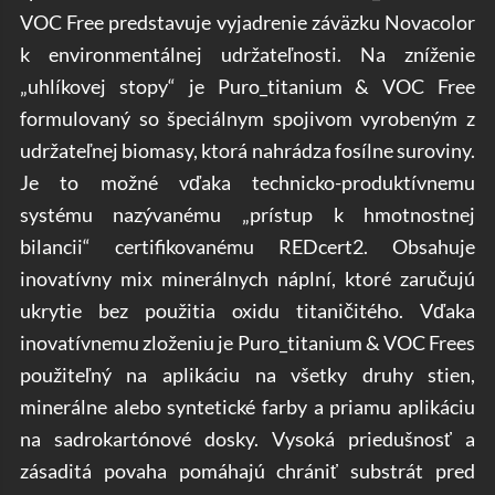
VOC Free predstavuje vyjadrenie záväzku Novacolor
k environmentálnej udržateľnosti. Na zníženie
„uhlíkovej stopy“ je Puro_titanium & VOC Free
formulovaný so špeciálnym spojivom vyrobeným z
udržateľnej biomasy, ktorá nahrádza fosílne suroviny.
Je to možné vďaka technicko-produktívnemu
systému nazývanému „prístup k hmotnostnej
bilancii“ certifikovanému REDcert2. Obsahuje
inovatívny mix minerálnych náplní, ktoré zaručujú
ukrytie bez použitia oxidu titaničitého. Vďaka
inovatívnemu zloženiu je Puro_titanium & VOC Frees
použiteľný na aplikáciu na všetky druhy stien,
minerálne alebo syntetické farby a priamu aplikáciu
na sadrokartónové dosky. Vysoká priedušnosť a
zásaditá povaha pomáhajú chrániť substrát pred