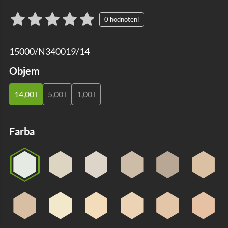
15000/N340019/14
Objem
14,00 l
5,00 l
1,00 l
Farba