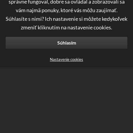
správne fungoval, dobre sa ovládal a zobrazovali sa
Telefón
vám najmä ponuky, ktoré vás môžu zaujímať.
052 7730 758
Súhlasíte s nimi? Ich nastavenie si môžete kedykoľvek
zmeniť kliknutím na nastavenie cookies.
Email
objednavky@karki.sk
Súhlasím
Pracovné dni / hodiny
PURO_TITANIUM & VOC FREE
Pondelok - Piatok / 8:00 – 16:00
Nastavenie cookies
383
€
,60