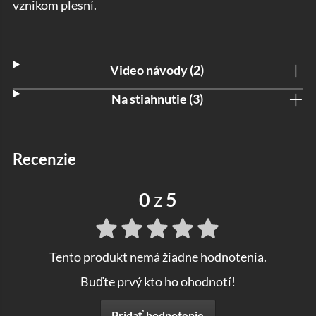
vznikom plesní.
Video návody (2)
Na stiahnutie (3)
recenzie
0
z
5
Tento produkt nemá žiadne hodnotenia.
Buďte prvý kto ho ohodnotí!
Pridať hodnotenie