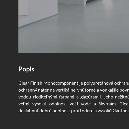
popis
Clear Finish Monocomponent je polyuretánová ochrana 
ochranný náter na vertikálne, vnútorné a vonkajšie pov
vodou riediteľnými farbami a glazúramii. Jeho nežltn
veľmi vysokú odolnosť voči vode a škvrnám. Cle
dosiahnuť dobrú odolnosť proti oderu a vysokú životnos