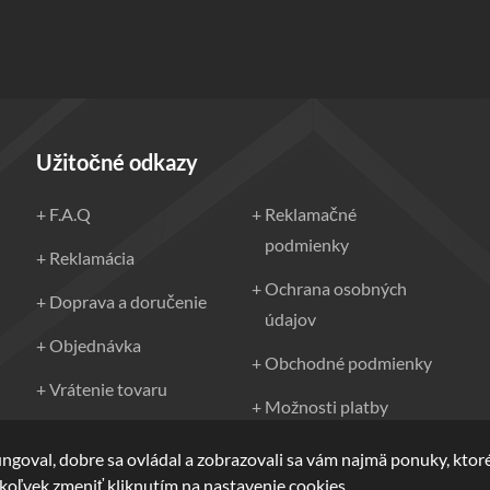
Užitočné odkazy
F.A.Q
Reklamačné
podmienky
Reklamácia
Ochrana osobných
Doprava a doručenie
údajov
Objednávka
Obchodné podmienky
Vrátenie tovaru
Možnosti platby
Kontakt
ungoval, dobre sa ovládal a zobrazovali sa vám najmä ponuky, kto
ykoľvek zmeniť kliknutím na nastavenie cookies.