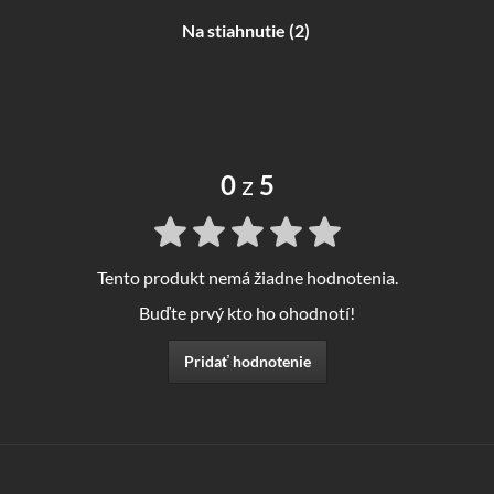
Na stiahnutie (2)
0
z
5
Tento produkt nemá žiadne hodnotenia.
Buďte prvý kto ho ohodnotí!
Pridať hodnotenie