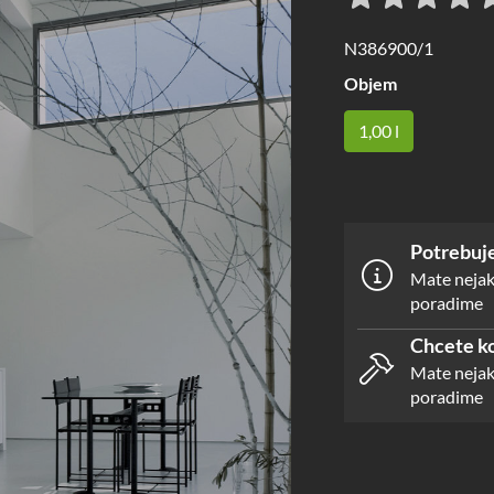
N386900/1
Objem
1,00 l
Potrebuje
Mate nejak
poradime
Chcete ko
Mate nejak
poradime