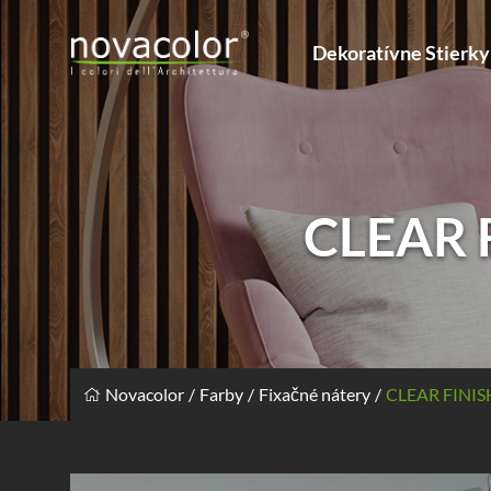
Dekoratívne Stierky
CLEAR
Novacolor
Farby
Fixačné nátery
CLEAR FIN