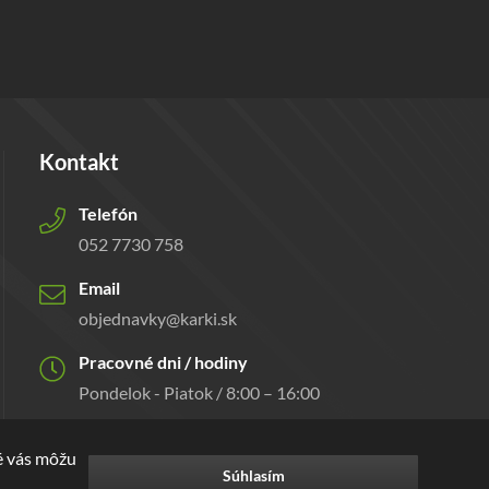
Kontakt
Telefón
052 7730 758
Email
objednavky@karki.sk
Pracovné dni / hodiny
Pondelok - Piatok / 8:00 – 16:00
ré vás môžu
Súhlasím