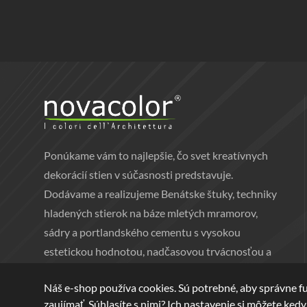
Ponúkame vám to najlepšie, čo svet kreatívnych
dekorácií stien v súčasnosti predstavuje.
Dodávame a realizujeme Benátske štuky, techniky
hladených stierok na báze mletých mramorov,
sádry a portlandského cementu s vysokou
estetickou hodnotou, nadčasovou trvácnosťou a
eleganciou.
Náš e-shop používa cookies. Sú potrebné, aby správne f
zaujímať. Súhlasíte s nimi? Ich nastavenie si môžete ked