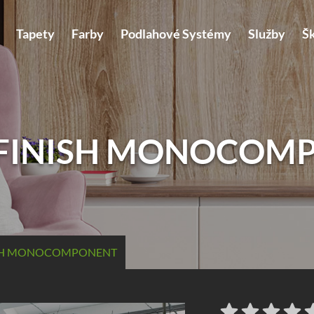
Tapety
Farby
Podlahové Systémy
Služby
Š
 FINISH MONOCOM
ISH MONOCOMPONENT